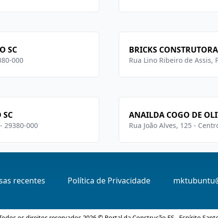
O SC
BRICKS CONSTRUTORA
9380-000
Rua Lino Ribeiro de Assis,
 SC
ANAILDA COGO DE OLI
 - 29380-000
Rua João Alves, 125 - Centr
as recentes
Política de Privacidade
mktubuntu
Todos os direitos reservados 2026 © Portal da Construção ES - Espírito Sant