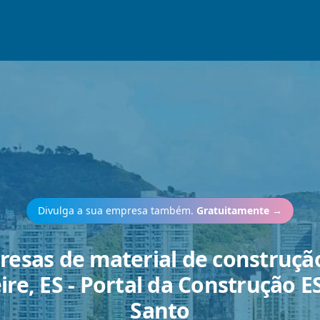
Divulga a sua empresa também.
Gratuitamente
→
esas de material de construç
re, ES - Portal da Construção ES
Santo