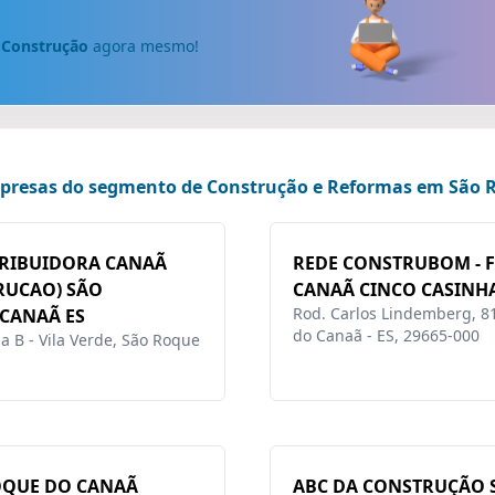
e
Construção
agora mesmo!
mpresas do segmento de Construção e Reformas em São 
TRIBUIDORA CANAÃ
REDE CONSTRUBOM - 
RUCAO) SÃO
CANAÃ CINCO CASINH
Rod. Carlos Lindemberg, 81
CANAÃ ES
do Canaã - ES, 29665-000
a B - Vila Verde, São Roque
OQUE DO CANAÃ
ABC DA CONSTRUÇÃO 