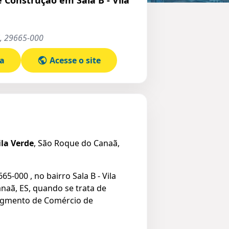
S, 29665-000
pa
Acesse o site
ila Verde
, São Roque do Canaã,
5-000 , no bairro Sala B - Vila
aã, ES, quando se trata de
egmento de Comércio de