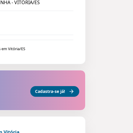
NHA - VITÓRIA/ES
 em Vitória/ES
Cadastra-se já!
 Vitória